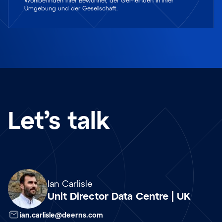
Wohlbefinden ihrer Bewohner, der Gemeinden in ihrer
Umgebung und der Gesellschaft.
Let’s talk
Array
Ian Carlisle
Unit Director Data Centre | UK
ian.carlisle@deerns.com