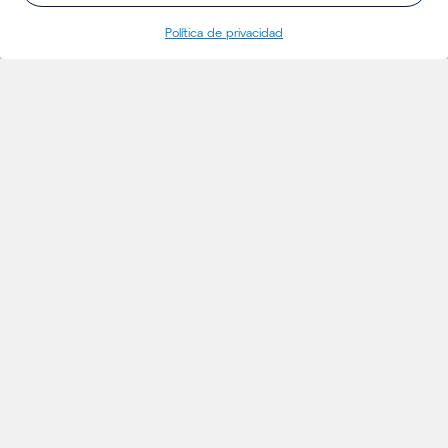
Política de privacidad
INSIGHTS
Proyectos
Ideas
Eventos
Noticias
Insights
MERCADOS