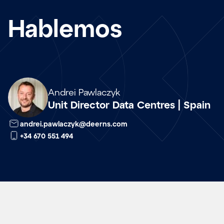
Hablemos
Array
Andrei Pawlaczyk
Unit Director Data Centres | Spain
andrei.pawlaczyk@deerns.com
+34 670 551 494