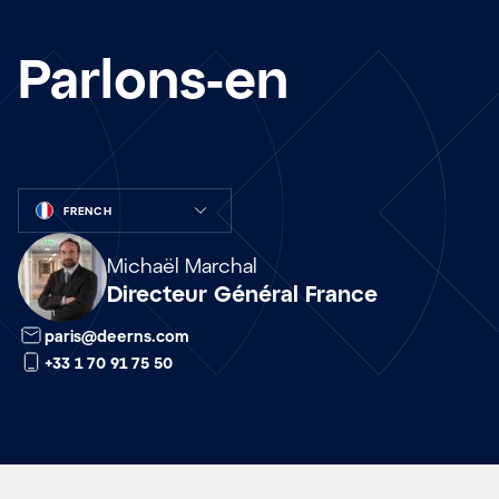
Parlons-en
Array
Michaël Marchal
Directeur Général France
paris@deerns.com
+33 1 70 91 75 50