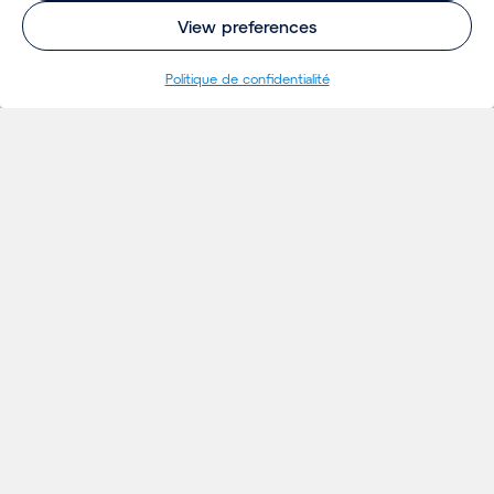
View preferences
Politique de confidentialité
RÉFÉRENCES
Projets
& VISION
Ideés
Evénements
Actualités
Références & Vision