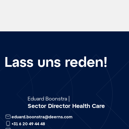
Lass uns reden!
Array
Eduard Boonstra |
Sector Director Health Care
eduard.boonstra@deerns.com
+31 6 20 49 44 48