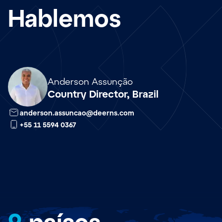
Hablemos
Array
Anderson Assunção
Country Director, Brazil
anderson.assuncao@deerns.com
+55 11 5594 0367
9
países