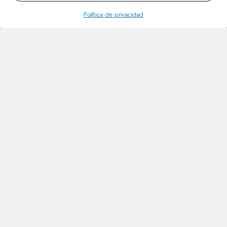
Política de privacidad
INSIGHTS
Proyectos
Ideas
Eventos
Noticias
Insights
MERCADOS