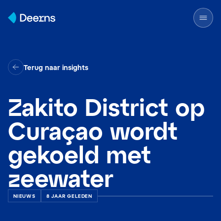
Skip to content
Terug naar insights
Zakito District op
Curaçao wordt
gekoeld met
zeewater
NIEUWS
8 JAAR GELEDEN