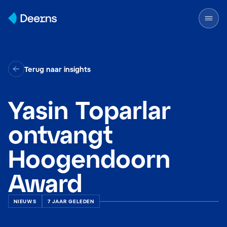
Skip to content
Terug naar insights
Yasin Toparlar
ontvangt
Hoogendoorn
Award
NIEUWS
7 JAAR GELEDEN