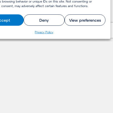
s browsing behavior or unique IDs on this site. Not consenting or
 consent, may adversely affect certain features and functions.
ccept
Deny
View preferences
Pri­va­cy Policy
LET'S TALK
Contact
contact@deerns.com
+31 (0)88 374 0000