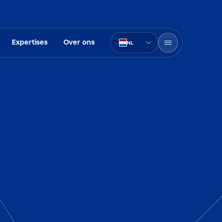
Expertises
Over ons
NL
PT-BR