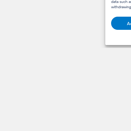
data such a
withdrawing
A
HANDIGE LINKS
vens
Expertises
ed
Over ons
eidszorg
Carrière