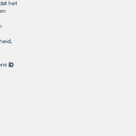
at het
gen
h
heid,
 ons
iD