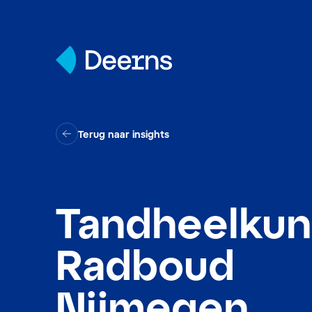
Skip to content
Terug naar insights
Tandheelku
Radboud
Nijmegen