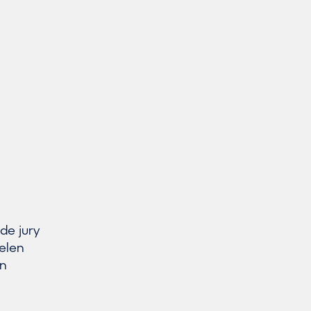
de jury
delen
en