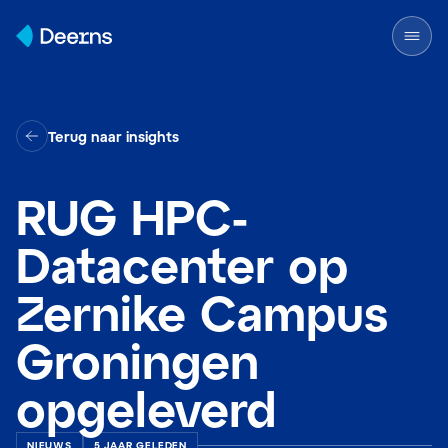
Skip to content
Terug naar insights
RUG HPC-
Datacenter op
Zernike Campus
Groningen
opgeleverd
NIEUWS
5 JAAR GELEDEN