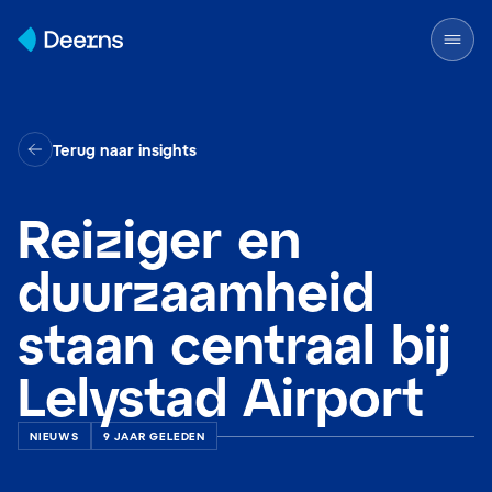
Skip to content
Terug naar insights
Reiziger en
duurzaamheid
staan centraal bij
Lelystad Airport
NIEUWS
9 JAAR GELEDEN