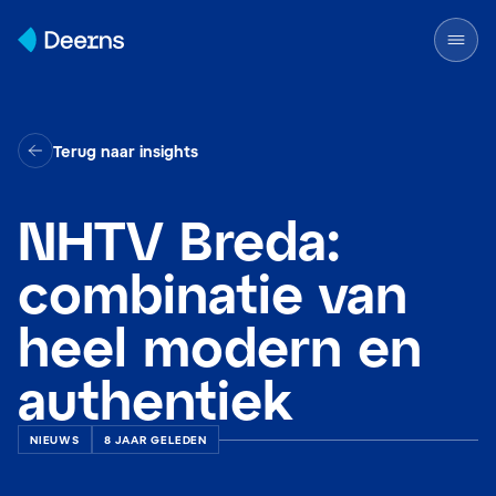
Skip to content
Terug naar insights
NHTV Breda:
combinatie van
heel modern en
authentiek
NIEUWS
8 JAAR GELEDEN