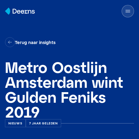
Skip to content
Terug naar insights
Metro Oostlijn
Amsterdam wint
Gulden Feniks
2019
NIEUWS
7 JAAR GELEDEN