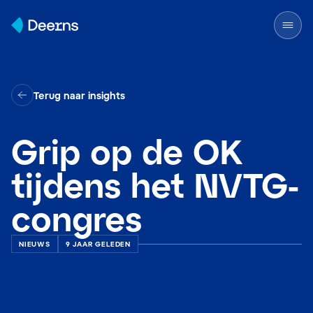
Skip to content
Terug naar insights
Grip op de OK
tijdens het NVTG-
congres
NIEUWS
9 JAAR GELEDEN