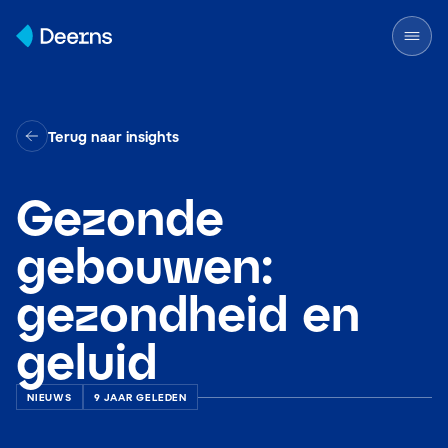
Skip to content
Terug naar insights
Gezonde
gebouwen:
gezondheid en
geluid
NIEUWS
9 JAAR GELEDEN