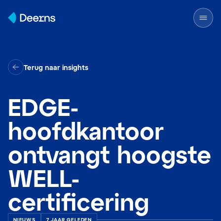
Skip to content
Terug naar insights
EDGE-
hoofdkantoor
ontvangt hoogste
WELL-
certificering
NIEUWS
7 JAAR GELEDEN