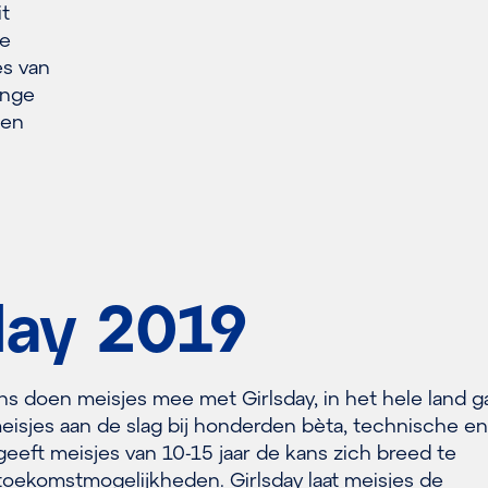
it
ke
es van
onge
 en
day 2019
rns doen meisjes mee met Girlsday, in het hele land g
isjes aan de slag bij honderden bèta, technische en
 geeft meisjes van 10-15 jaar de kans zich breed te
toekomstmogelijkheden. Girlsday laat meisjes de