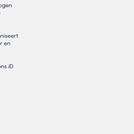
mogen
e
niseert
ur en
ns iD