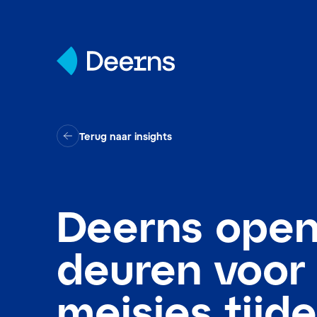
Skip to content
Terug naar insights
Deerns open
deuren voor
meisjes tijd