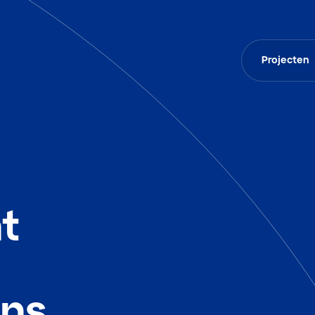
Projecten
t
ens