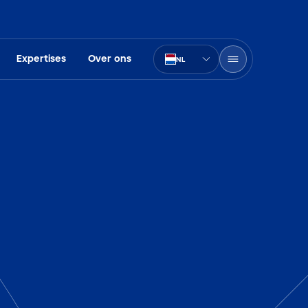
Expertises
Over ons
NL
PT-BR