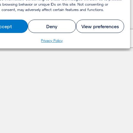
s browsing behavior or unique IDs on this site. Not consenting or
 consent, may adversely affect certain features and functions.
ccept
Deny
View preferences
Pri­va­cy Policy
LET'S TALK
Contact
contact@deerns.com
+31 (0)88 374 0000