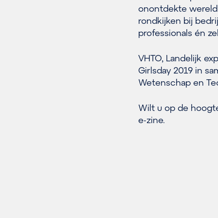
onontdekte wereld 
rondkijken bij bedr
professionals én zel
VHTO, Landelijk ex
Girlsday 2019 in s
Wetenschap en Tec
Wilt u op de hoogte
e-zine.