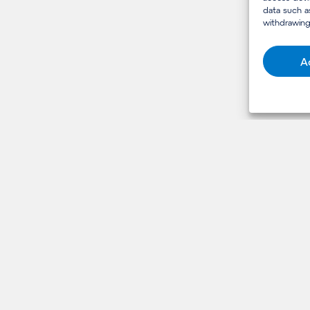
data such a
withdrawing
A
HANDIGE LINKS
vens
Expertises
ed
Over ons
eidszorg
Carrière