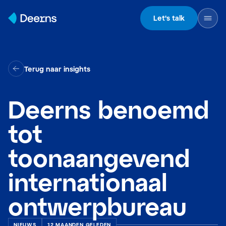
Skip to content
Let's talk
Terug naar insights
Deerns benoemd
tot
toonaangevend
internationaal
ontwerpbureau
NIEUWS
12 MAANDEN GELEDEN