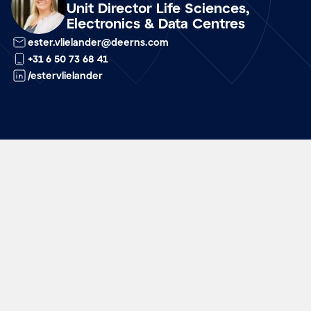
Unit Director Life Sciences,
Electronics & Data Centres
ester.vlielander@deerns.com
+31 6 50 73 68 41
/estervlielander