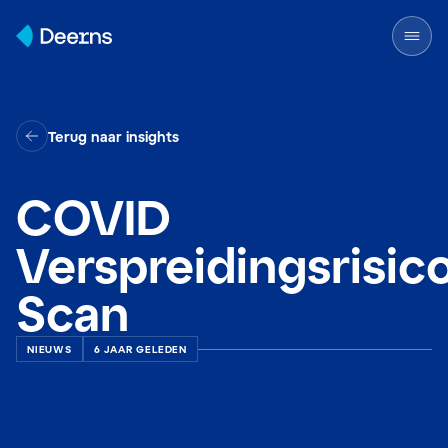
Skip to content
Terug naar insights
COVID
Verspreidingsrisic
Scan
NIEUWS
6 JAAR GELEDEN