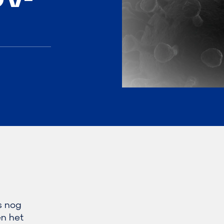
is nog
en het