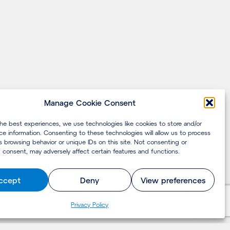
Manage Cookie Consent
the best experiences, we use technologies like cookies to store and/or
ce information. Consenting to these technologies will allow us to process
s browsing behavior or unique IDs on this site. Not consenting or
 consent, may adversely affect certain features and functions.
ccept
Deny
View preferences
Pri­va­cy Policy