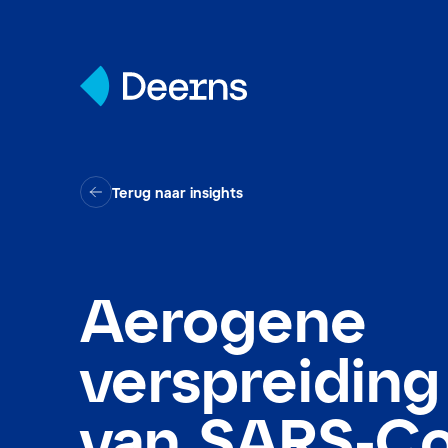
Skip to content
Terug naar insights
Aerogene
verspreiding
van SARS-C