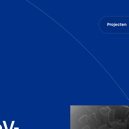
Projecten
oV-