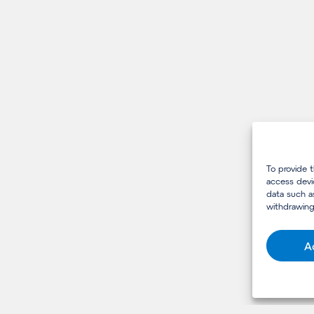
To provide 
access devi
data such a
withdrawing
A