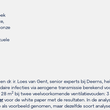
oek
e,
 onze
tuele
ar en dr. ir. Loes van Gent, senior experts bij Deerns, 
daire infecties via aerogene transmissie berekend vo
2
n 28 m
bij twee veelvoorkomende ventilatievouden: 3
er
voor de white paper met de resultaten. In de analys
 als voorbeeld genomen, maar dezelfde soort analys