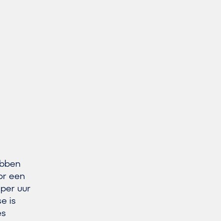
hebben
or een
 per uur
e is
es