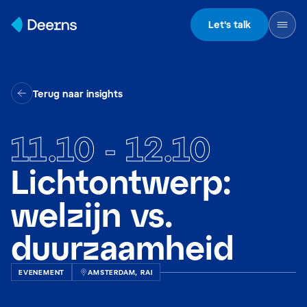
Skip to content
Let's talk
Terug naar insights
11.10
-
12.10
Lichtontwerp:
welzijn vs.
duurzaamheid
EVENEMENT
AMSTERDAM, RAI