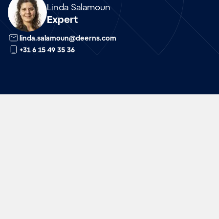
Array
Linda Salamoun
Expert
linda.salamoun@deerns.com
+31 6 15 49 35 36