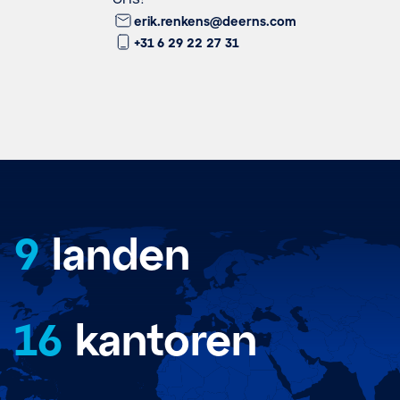
erik.renkens@deerns.com
+31 6 29 22 27 31
9
landen
16
kantoren