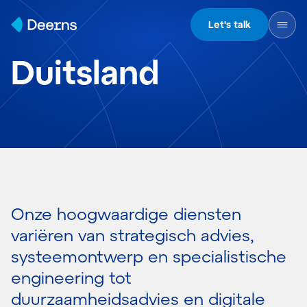
Skip to content
Let's talk
Duitsland
Onze hoogwaardige diensten
variëren van strategisch advies,
systeemontwerp en specialistische
engineering tot
duurzaamheidsadvies en digitale