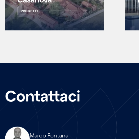
PROGETTI
Contattaci
Array
Marco Fontana