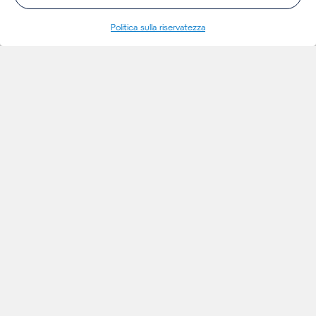
Politica sulla riservatezza
INSIGHTS
Thoughts
Notizie
Eventi
Publicazioni
Insights