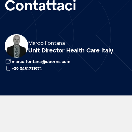
Contattaci
Array
Marco Fontana
Unit Director Health Care Italy
marco.fontana@deerns.com
+39 3451711971