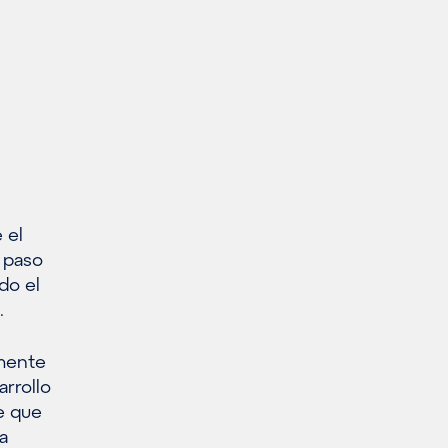
 el
e paso
do el
.
lmente
arrollo
le que
a