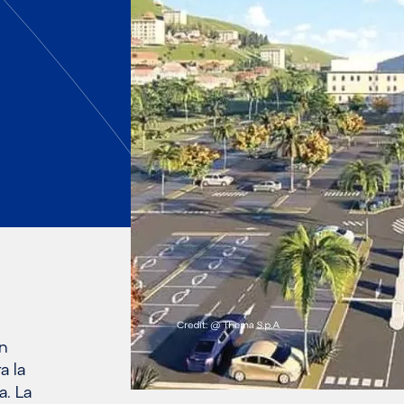
un
a la
a. La