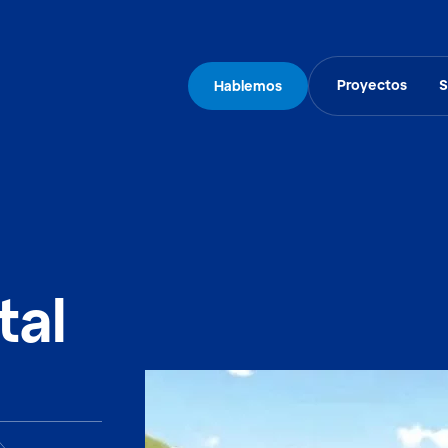
Proyectos
S
Hablemos
tal
n