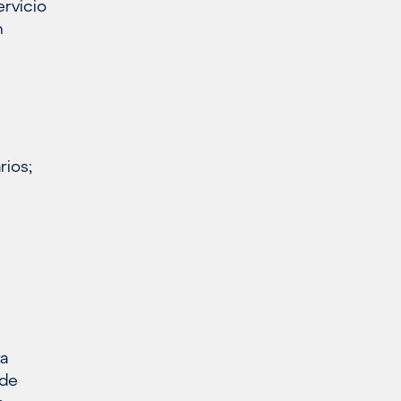
ervicio
n
rios;
ra
 de