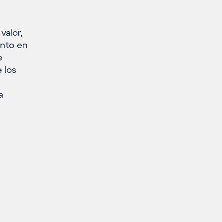
valor,
anto en
e
 los
a