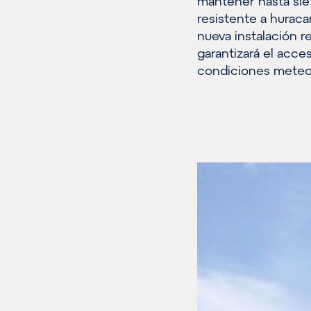
mantener hasta sie
resistente a huraca
nueva instalación ref
garantizará el acce
condiciones meteor