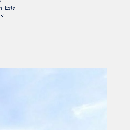
a
h. Esta
 y