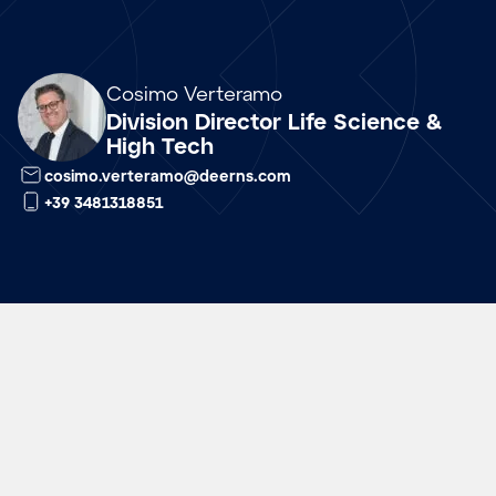
Array
Cosimo Verteramo
Division Director Life Science &
High Tech
cosimo.verteramo@deerns.com
+39 3481318851