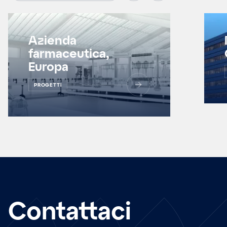
Azienda
farmaceutica,
Europa
PROGETTI
Contattaci