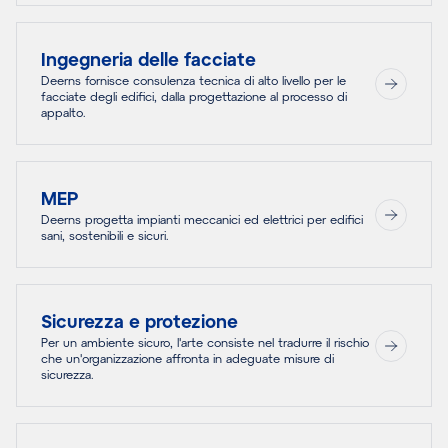
Ingegneria delle facciate
Deerns fornisce consulenza tecnica di alto livello per le
facciate degli edifici, dalla progettazione al processo di
appalto.
MEP
Deerns progetta impianti meccanici ed elettrici per edifici
sani, sostenibili e sicuri.
Sicurezza e protezione
Per un ambiente sicuro, l'arte consiste nel tradurre il rischio
che un'organizzazione affronta in adeguate misure di
sicurezza.