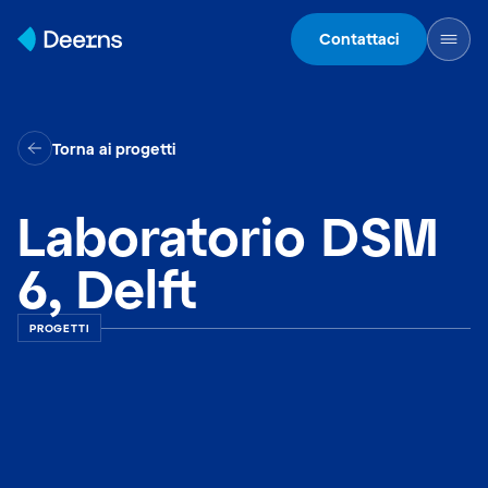
Skip to content
Contattaci
Torna ai progetti
Laboratorio DSM
6, Delft
PROGETTI