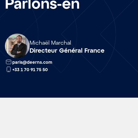
Parlons-en
Array
Michaël Marchal
Directeur Général France
paris@deerns.com
+33 1 70 91 75 50