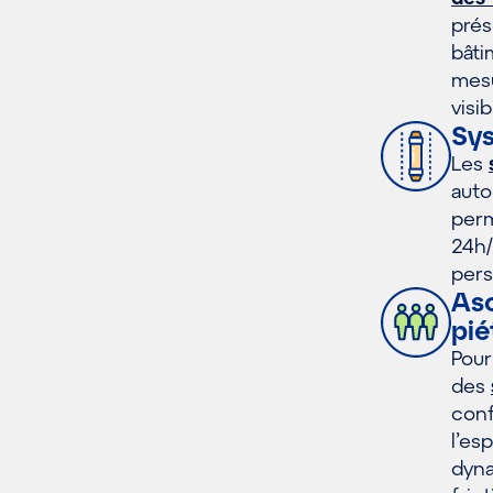
prés
bâti
mesu
visib
Sy
Les
auto
perm
24h/
pers
Asc
pi
Pour
des
conf
l’es
dyna