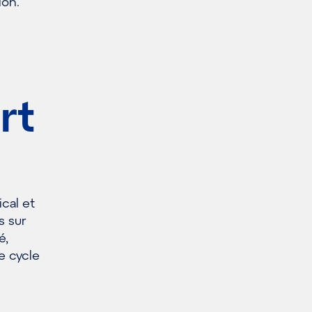
ion.
rt
cal et
s sur
é,
le cycle