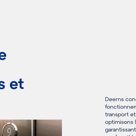
e
s et
Deerns conço
fonctionnem
transport et
optimisons l
garantissant