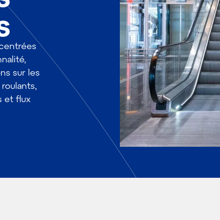
s
 centrées
nnalité,
ns sur les
roulants,
 et flux