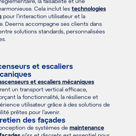
églementaire, la faisabilité et une
harmonieuse. Cela inclut les
technologies
s
pour l’interaction utilisateur et la
e. Deerns accompagne ses clients dans
entre solutions standards, personnalisées
es.
enseurs et escaliers
caniques
ascenseurs et escaliers mécaniques
rent un transport vertical efficace,
orçant la fonctionnalité, la résilience et
périence utilisateur grâce à des solutions de
lité prêtes pour l’avenir.
retien des façades
conception de systèmes de
maintenance
 façades
sûrs et discrets est essentiel pour