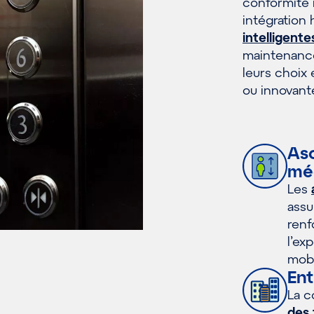
conformité r
intégration 
intelligente
maintenanc
leurs choix 
ou innovant
Asc
mé
Les
assu
renf
l’ex
mobi
Ent
La 
des