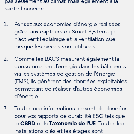
pas seulement au climat, mais également à la
santé financière :
Pensez
aux
é
conomies d’
é
nergie r
é
alis
é
es
gr
â
ce aux capteurs du Smart System qui
n’activent l’
é
clairage et la ventilation que
lorsque les pi
è
ces sont
utilis
é
es.
Comme les BACS
mesurent
é
galement la
consommation d’
é
nergie dans les b
â
timents
via les syst
è
mes de gestion de l’
é
nergie
(EMS), ils g
é
n
è
rent des donn
é
es exploitables
permettant de r
é
aliser d’autres
é
conomies
d’
é
nergie.
Toutes ces informations servent de données
pour vos rapports de durabilité ESG tels que
le
CSRD
et la
Taxonomie de l’UE
. Toutes les
installations clés et les étages sont