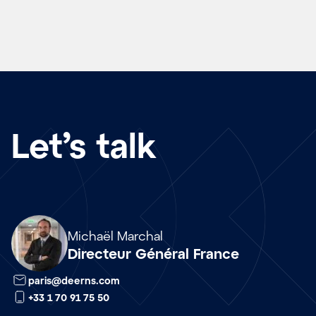
Let’s talk
Array
Michaël Marchal
Directeur Général France
paris@deerns.com
+33 1 70 91 75 50