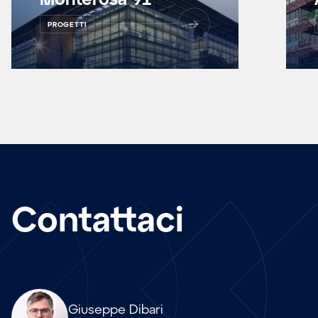
PROGETTI
Contattaci
Array
Giuseppe Dibari