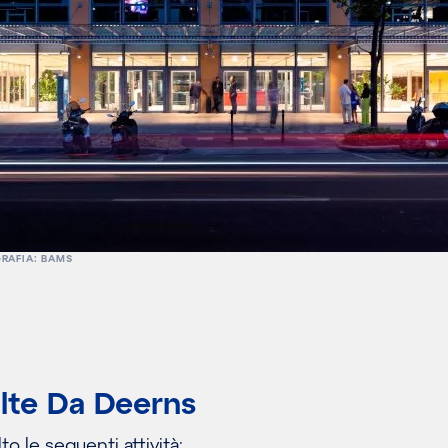
RAFIA: BAMS
olte Da Deerns
to le seguenti attività: