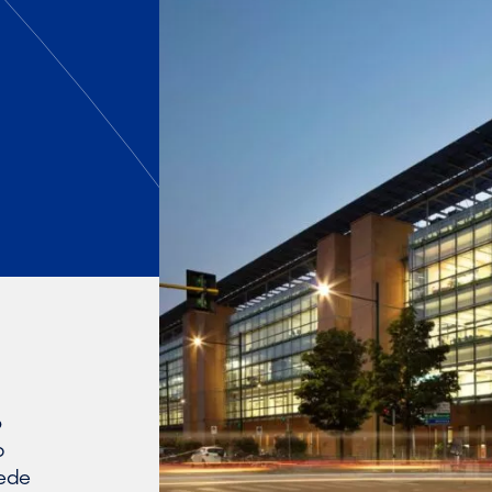
o
p
sede