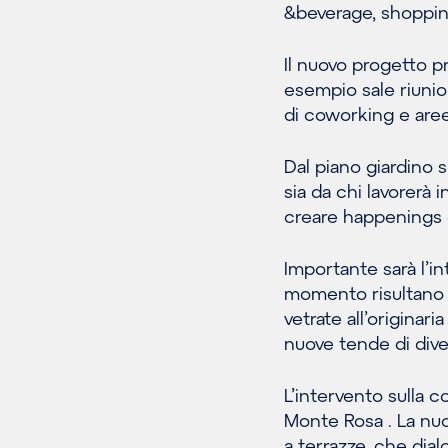
&beverage, shopping
Il nuovo progetto pre
esempio sale riunion
di coworking e aree
Dal piano giardino s
sia da chi lavorerà i
creare happenings ed
Importante sarà l’i
momento risultano s
vetrate all’originar
nuove tende di dive
L’intervento sulla c
Monte Rosa . La nuo
a terrazze, che dia