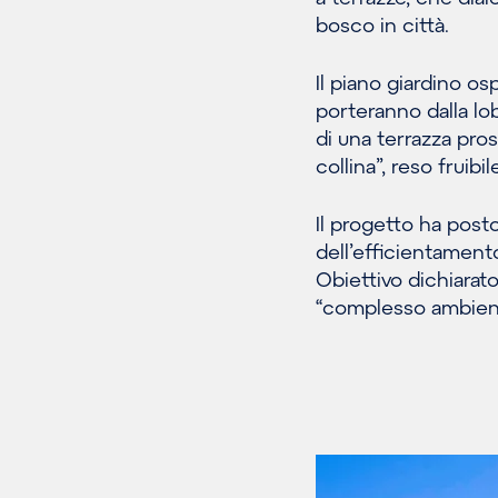
bosco in città.
Il piano giardino o
porteranno dalla lo
di una terrazza pro
collina”, reso fruibil
Il progetto ha post
dell’efficientamento
Obiettivo dichiarat
“complesso ambient