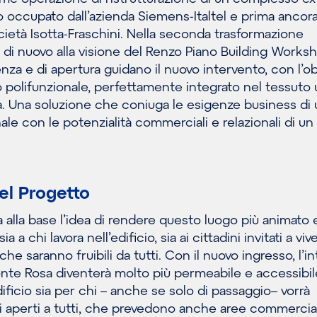
po occupato dall’azienda Siemens-Italtel e prima ancor
cietà Isotta-Fraschini. Nella seconda trasformazione
ata di nuovo alla visione del Renzo Piano Building Worksh
nza e di apertura guidano il nuovo intervento, con l’ob
io polifunzionale, perfettamente integrato nel tessuto
ina. Una soluzione che coniuga le esigenze business di
ale con le potenzialità commerciali e relazionali di un
el Progetto
a alla base l’idea di rendere questo luogo più animato 
a a chi lavora nell’edificio, sia ai cittadini invitati a vive
e saranno fruibili da tutti. Con il nuovo ingresso, l’in
onte Rosa diventerà molto più permeabile e accessibil
edificio sia per chi – anche se solo di passaggio– vorrà
zi aperti a tutti, che prevedono anche aree commercial