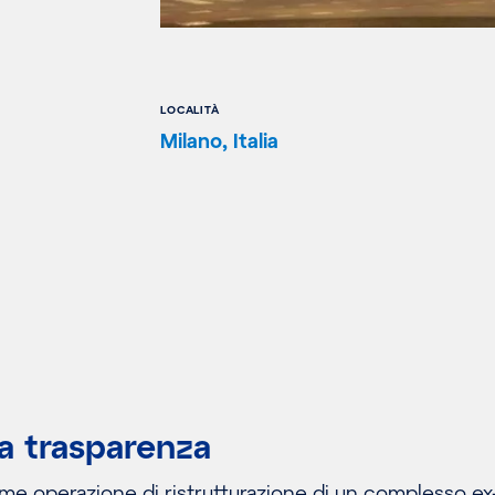
LOCALITÀ
Milano, Italia
la trasparenza
ome operazione di ristrutturazione di un complesso ex