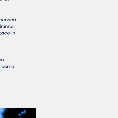
scensori
odranno
osco in
co.
m, come