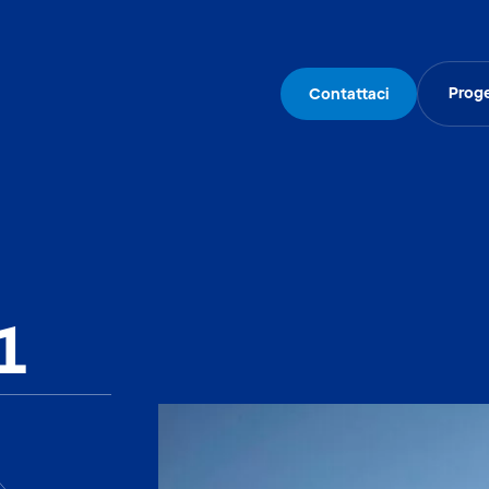
Proge
Contattaci
1