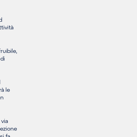
d
tività
ruibile,
 di
l
à le
on
 via
sezione
i fa