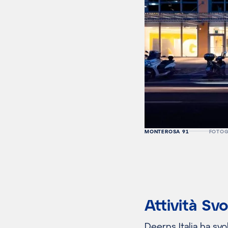
MONTEROSA 91
FOTOG
Attività Sv
Deerns Italia ha svol