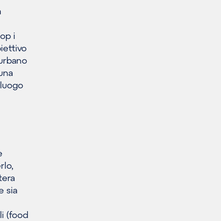
a
op i
iettivo
 urbano
 una
 luogo
e
rlo,
tera
e sia
i (food