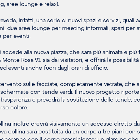
, aree lounge e relax).
vede, infatti, una serie di nuovi spazi e servizi, quali a
i, due aree lounge per meeting informali, spazi per at
 per eventi.
i accede alla nuova piazza, che sarà più animata e più f
n Monte Rosa 91 sia dai visitatori, e offrirà la possibilità
 eventi anche fuori dagli orari di ufficio.
ntervento sulle facciate, completamente vetrate, che a
chermate con tende verdi. Il nuovo progetto riporter
ia trasparenza e prevedrà la sostituzione delle tende, c
rso colore.
ollina inoltre creerà visivamente un accesso diretto da
va collina sarà costituita da un corpo a tre piani con 
logheranno con il corpo prospiciente: un giardino che s