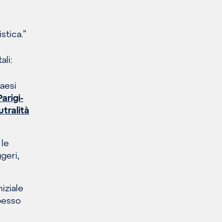
stica.”
ali:
aesi
Parigi-
utralità
 le
geri,
iziale
spesso