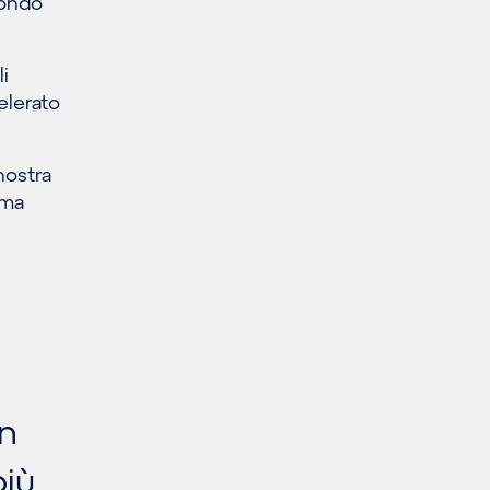
mondo
li
elerato
nostra
rma
on
più