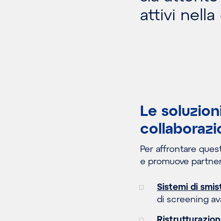
attivi nell
Le soluzion
collaboraz
Per affrontare ques
e promuove partnersh
Sistemi di smis
di screening ava
Ristrutturazion