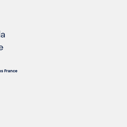
da
e
rns France