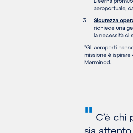
Deerns promuove
aeroportuale, d
Sicurezza oper
richiede una ge
la necessità di 
“Gli aeroporti hanno
missione è ispirare
Merminod.
"
C’è chi 
sia attento 