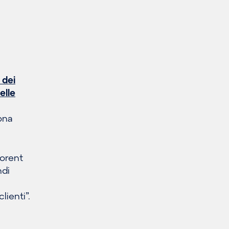
 dei
lle
ona
lorent
ndi
lienti”.