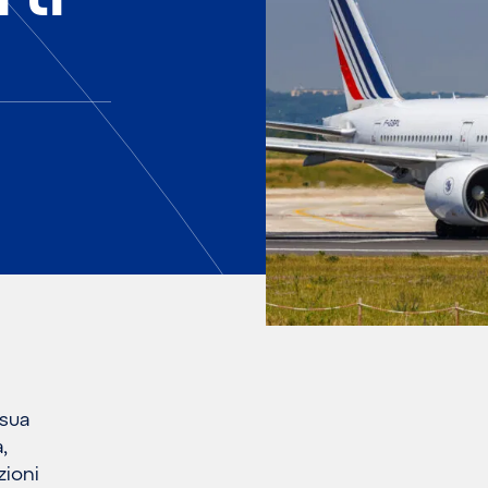
 sua
,
zioni