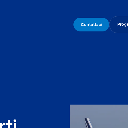
Proge
Contattaci
rti