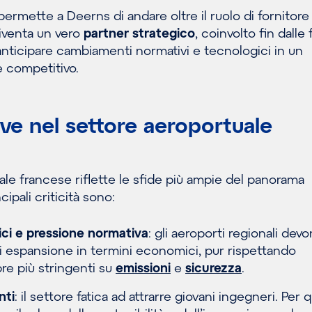
ermette a Deerns di andare oltre il ruolo di fornitore
diventa un vero
partner strategico
, coinvolto fin dalle 
i anticipare cambiamenti normativi e tecnologici in un
 competitivo.
ave nel settore aeroportuale
uale francese riflette le sfide più ampie del panorama
cipali criticità sono:
ici
e pressione normativa
: gli aeroporti regionali dev
ni espansione in termini economici, pur rispettando
e più stringenti su
emissioni
e
sicurezza
.
nti
: il settore fatica ad attrarre giovani ingegneri. Per