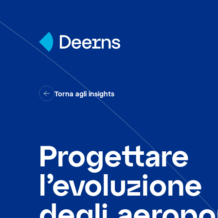
Skip to content
Torna agli insights
Progettare
l’evoluzione
degli aeropo