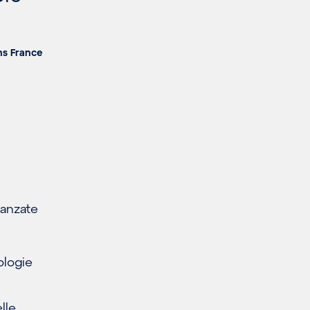
rns France
vanzate
ologie
lle