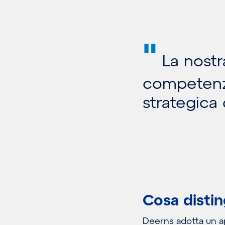
"
La nostra
competenza
strategica 
Cosa disti
Deerns adotta un ap