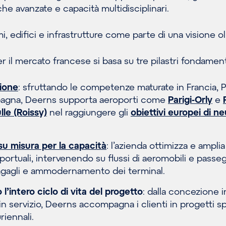
 avanzate e capacità multidisciplinari.
, edifici e infrastrutture come parte di una visione oli
per il mercato francese si basa su tre pilastri fondament
ione
: sfruttando le competenze maturate in Francia, P
 Spagna, Deerns supporta aeroporti come
Parigi-Orly
e
le (Roissy)
nel raggiungere gli
obiettivi europei di ne
su misura per la capacità
: l’azienda ottimizza e amplia
portuali, intervenendo su flussi di aeromobili e passeg
agagli e ammodernamento dei terminal.
l’intero ciclo di vita del progetto
: dalla concezione in
 in servizio, Deerns accompagna i clienti in progetti 
riennali.