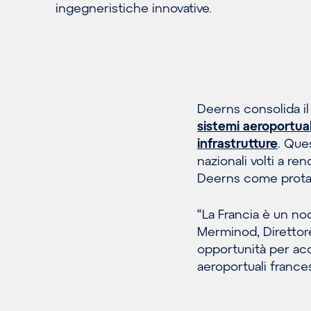
ingegneristiche innovative.
Deerns consolida il
sistemi aeroportual
infrastrutture
. Que
nazionali volti a re
Deerns come protago
“La Francia è un no
Merminod, Direttore
opportunità per acc
aeroportuali frances