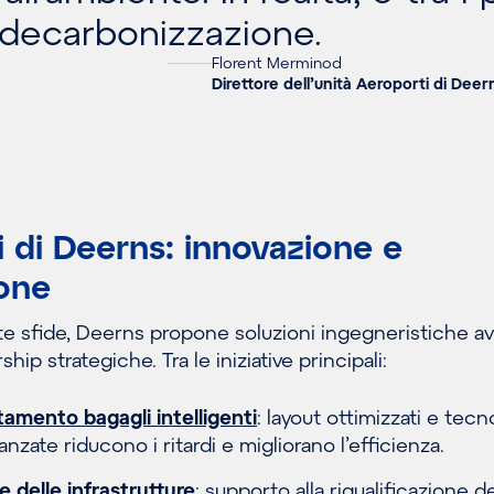
a decarbonizzazione.
Florent Merminod
Direttore dell’unità Aeroporti di Dee
i di Deerns: innovazione e
ione
te sfide, Deerns propone soluzioni ingegneristiche a
ip strategiche. Tra le iniziative principali:
tamento bagagli intelligenti
: layout ottimizzati e tecn
nzate riducono i ritardi e migliorano l’efficienza.
e delle infrastrutture
: supporto alla riqualificazione de