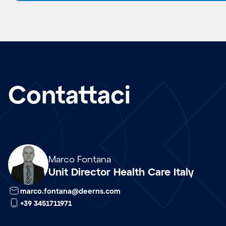
Contattaci
Array
Marco Fontana
Unit Director Health Care Italy
marco.fontana@deerns.com
+39 3451711971