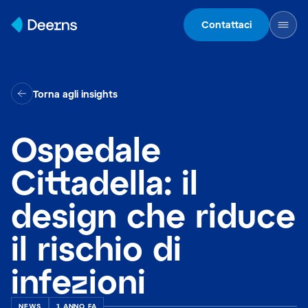
Skip to content
Contattaci
Torna agli insights
Ospedale
Cittadella: il
design che riduce
il rischio di
infezioni
NEWS
1 ANNO FA