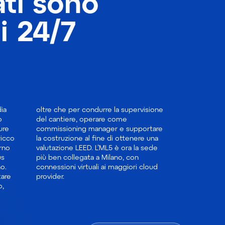
ati sono
i 24/7
ia
one
o
e
ure
are
ricco
e una
erno
sede
us
on
o.
oud
tare
provider.
o,