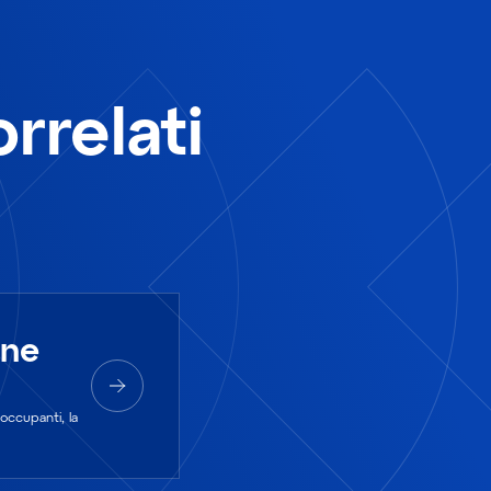
rrelati
one
 occupanti, la