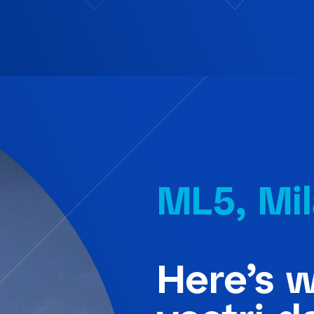
ML5, Mi
Here’s w