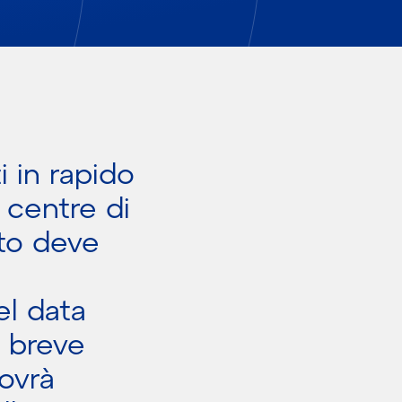
 in rapido
 centre di
ato deve
el data
n breve
ovrà