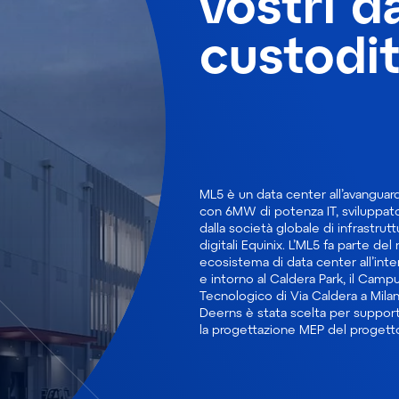
vostri d
custodit
ML5 è un data center all’avanguard
oltre che per condurre la supervisi
con 6MW di potenza IT, sviluppat
del cantiere, operare com
dalla società globale di infrastrutt
commissioning manager e support
digitali Equinix. L’ML5 fa parte del 
la costruzione al fine di ottener
ecosistema di data center all’int
valutazione LEED. L’ML5 è ora la 
e intorno al Caldera Park, il Camp
più ben collegata a Milano, c
Tecnologico di Via Caldera a Milan
connessioni virtuali ai maggiori cl
Deerns è stata scelta per suppor
la progettazione MEP del progett