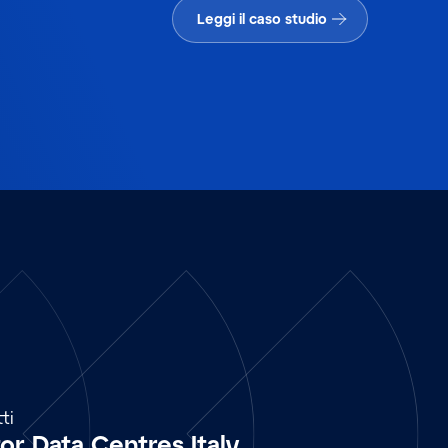
Leggi il caso studio
ti
tor Data Centres Italy