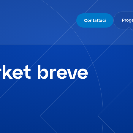
Proge
Contattaci
ket breve