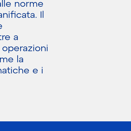
alle norme
ificata. Il
e
tre a
e operazioni
ome la
matiche e i