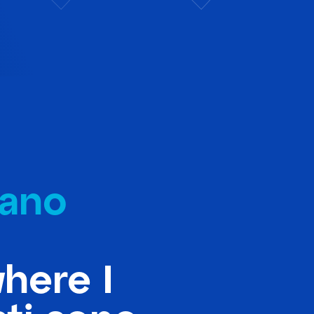
lano
here I