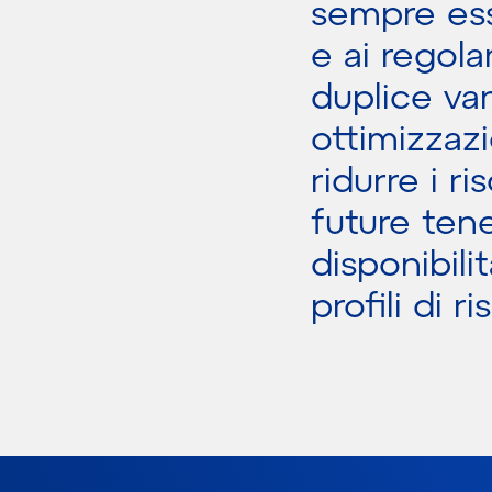
sempre ess
e ai regola
duplice va
ottimizzazi
ridurre i r
future tene
disponibili
profili di ri