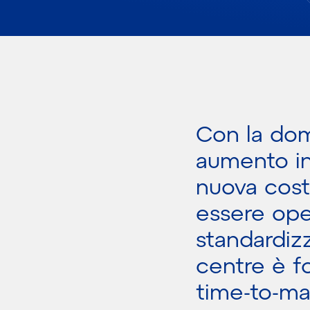
Con la dom
aumento in 
nuova cost
essere oper
standardiz
centre è f
time-to-ma