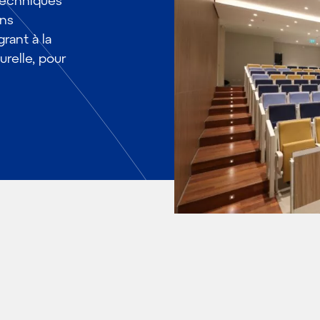
 techniques
ons
rant à la
turelle, pour