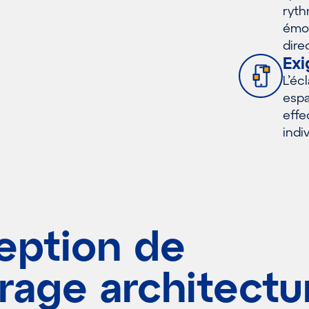
ryth
émot
dire
Exi
L’éc
espa
effe
indi
eption de
irage architectu