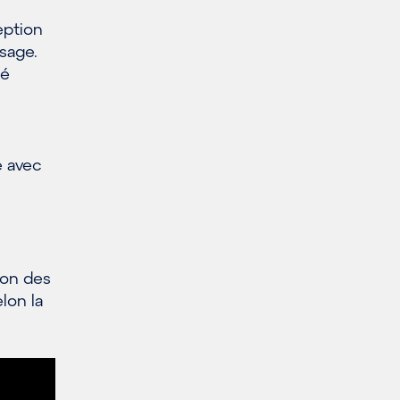
eption
usage.
sé
e avec
ion des
lon la