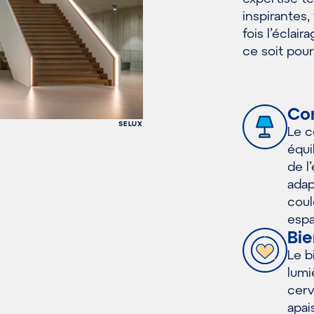
inspirantes,
fois l’éclair
ce soit pour
Con
SELUX
Le c
équi
de l
adap
coul
espa
Bie
Le b
lumiè
cerv
apai