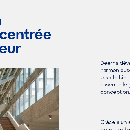
n
 centrée
teur
Deerns déve
harmonieuses
pour le bie
essentielle
conception
Grâce à un é
expertise t