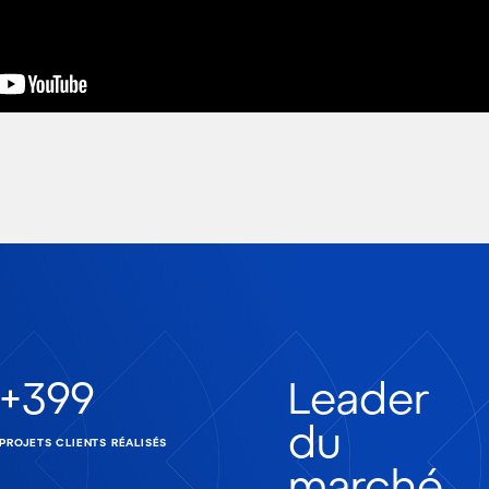
+
400
Leader
du
PROJETS CLIENTS RÉALISÉS
marché