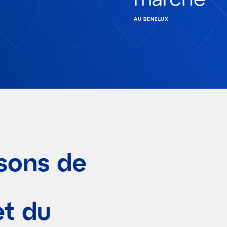
AU BENELUX
sons de
et du