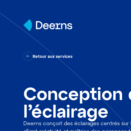
Skip to content
Retour aux services
Conception 
l’éclairage
Deerns conçoit des éclairages centrés sur l’u