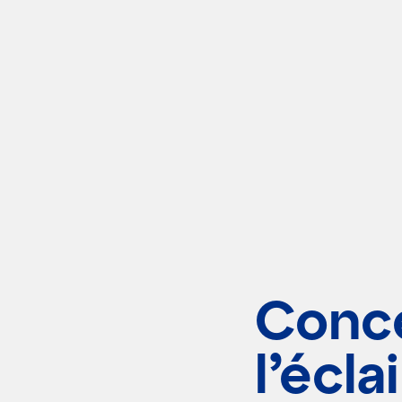
Conc
l’écla