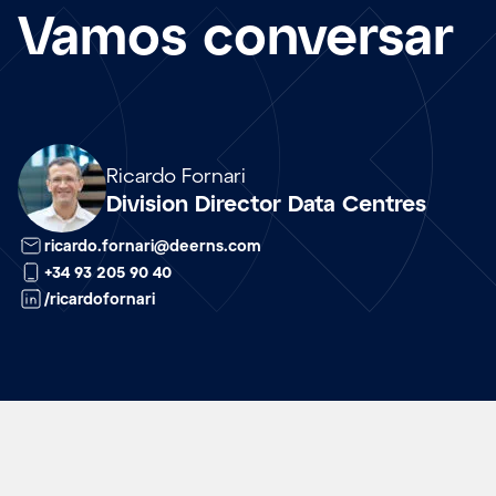
Vamos conversar
Array
Ricardo Fornari
Division Director Data Centres
ricardo.fornari@deerns.com
+34 93 205 90 40
/ricardofornari