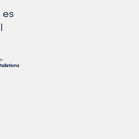
 es
l
en
tallations