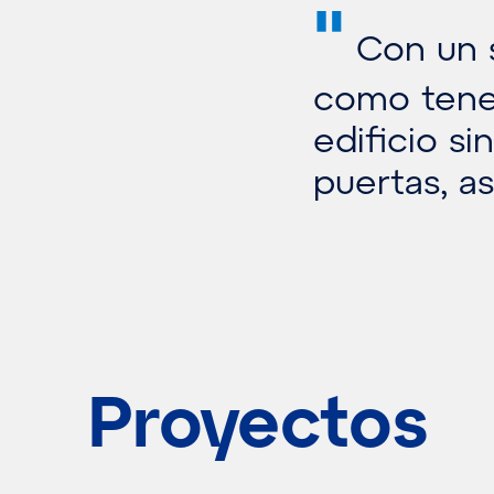
"
Con un s
como tener
edificio si
puertas, as
Proyectos