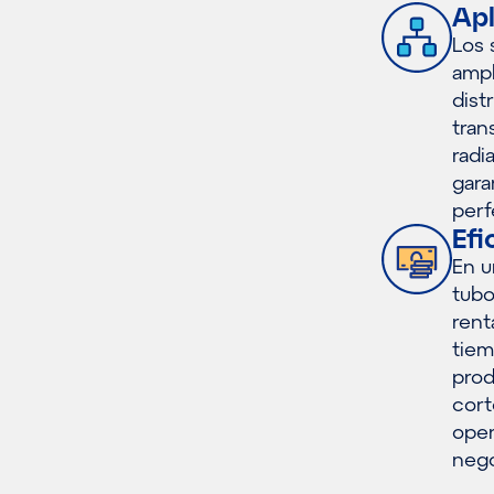
Apl
Los 
ampl
dist
tran
radi
gara
perf
Efi
En u
tubo
rent
tiem
prod
cort
oper
nego