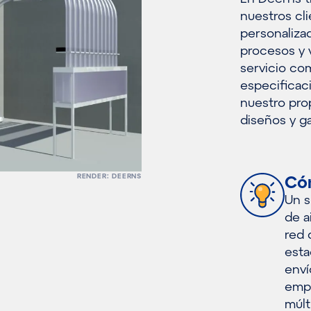
nuestros cli
personaliza
procesos y 
servicio com
especificac
nuestro pro
diseños y ga
RENDER: DEERNS
Có
Un s
de a
red 
esta
enví
empl
múlt