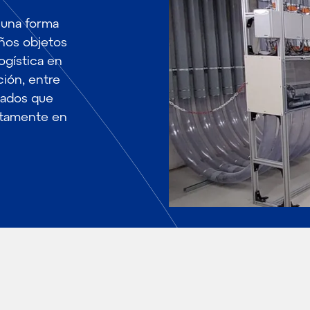
 una forma
eños objetos
logística en
ción, entre
zados que
ectamente en