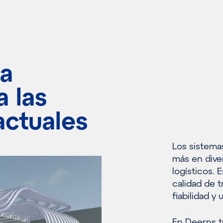
 a
 las
ctuales
Los sistema
más en dive
logísticos. 
calidad de t
fiabilidad 
En Deerns t