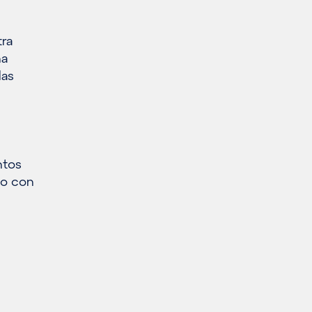
tra
na
las
ntos
do con