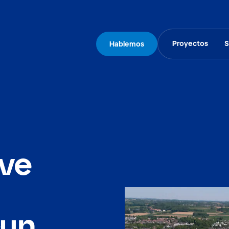
Proyectos
S
Hablemos
ve
 un