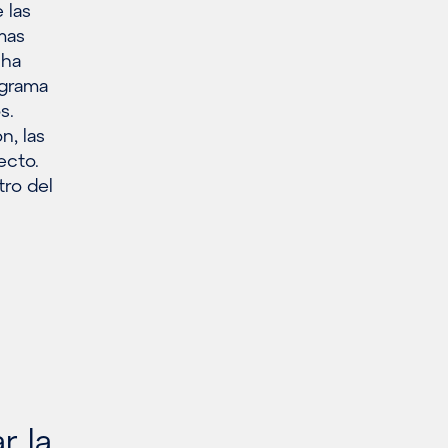
 las
emas
 ha
ograma
s.
n, las
ecto.
tro del
r la