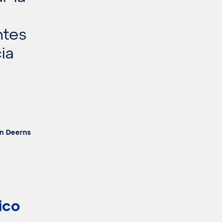
ntes
ia
en Deerns
ico