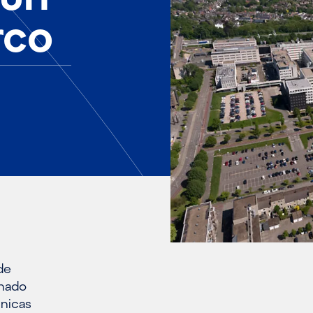
rco
de
onado
cnicas