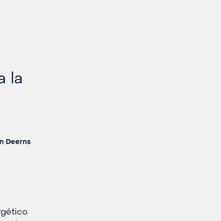
 la
en Deerns
rgético