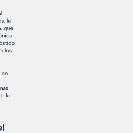
l
a, la
n, que
única
nóstico
a los
s en
emas
or lo
el