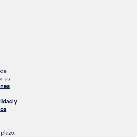
 de
rias
ones
lidad y
los
plazo.