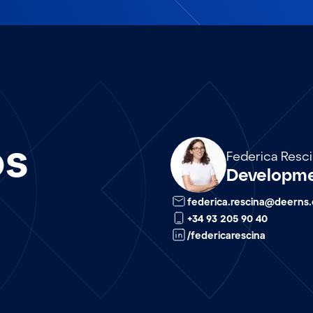
os
Array
Federica Resc
Developme
federica.rescina@deerns
+34 93 205 90 40
/federicarescina