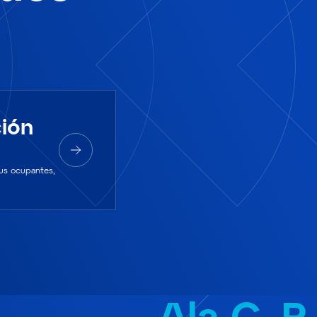
ción
sus ocupantes,
Ala C. R