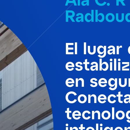
Radbou
El lugar
estabili
en segu
Conect
tecnolo
intelige