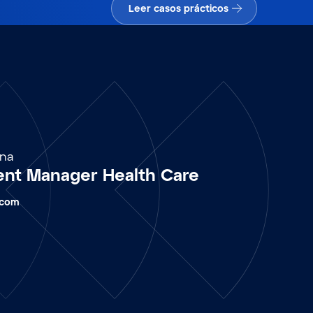
Leer casos prácticos
ina
nt Manager Health Care
.com