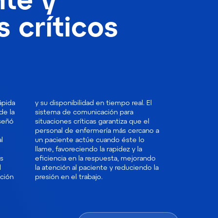
 críticos
ápida
l. El
de la
para
iseñó
ue el
l
o
es
do
l
a
ación
presión en el trabajo.