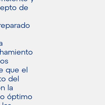
cepto de
preparado
a
chamiento
los
e que el
to del
n la
so óptimo