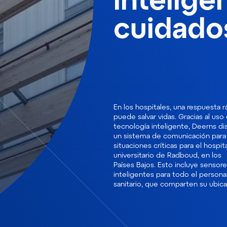
cuidados
En los hospitales, una respuesta r
y su disponibilidad en tiempo rea
puede salvar vidas. Gracias al uso 
sistema de comunicación 
tecnología inteligente, Deerns d
situaciones críticas garantiza q
un sistema de comunicación para
personal de enfermería más cercano a
situaciones críticas para el hospita
un paciente actúe cuando éste l
universitario de Radboud, en los
llame, favoreciendo la rapidez y la
Países Bajos. Esto incluye sensor
eficiencia en la respuesta, mejoran
inteligentes para todo el persona
la atención al paciente y reduciendo l
sanitario, que comparten su ubic