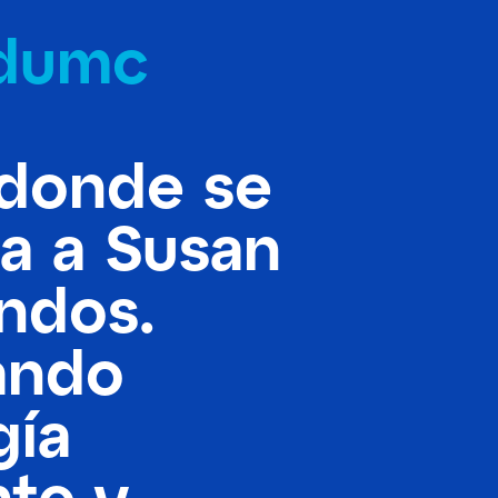
dumc
 donde se
za a Susan
ndos.
ando
gía
nte y