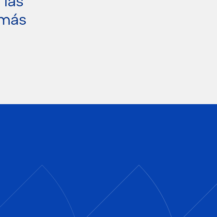
 las
 más