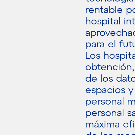
rentable p
hospital in
aprovechad
para el fut
Los hospita
obtención,
de los dat
espacios y
personal m
personal s
máxima efi