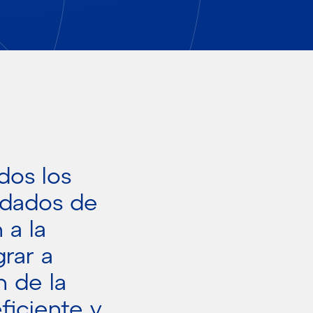
dos los
idados de
 a la
grar a
n de la
ficiente y