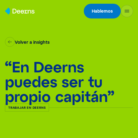
Skip to content
Hablemos
Volver a insights
“En Deerns
puedes ser tu
propio capitán”
TRABAJAR EN DEERNS