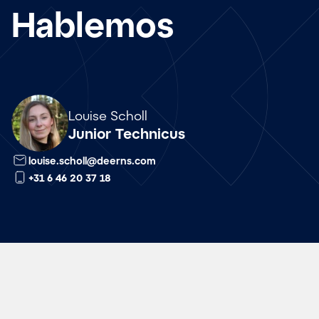
Hablemos
Array
Louise Scholl
Junior Technicus
louise.scholl@deerns.com
+31 6 46 20 37 18