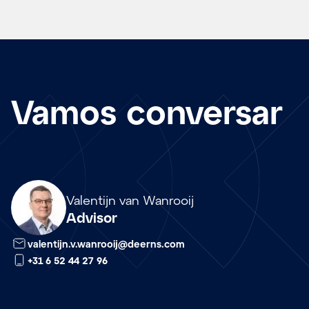
Vamos conversar
nl
Valentijn van Wanrooij
Advisor
valentijn.v.wanrooij@deerns.com
+31 6 52 44 27 96