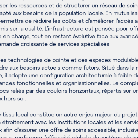
miser les ressources et de structurer un réseau de soin
pté aux besoins de la population locale. En mutualisa
permettra de réduire les coûts et d’améliorer l’accès 
s sur la qualité. L’infrastructure est pensée pour off
e en charge, tout en restant évolutive face aux avanc
emande croissante de services spécialisés.
 des technologies de pointe et des espaces modulable
re aux besoins actuels comme futurs. Situé dans la 
e, il adopte une configuration architecturale à faible 
ences fonctionnelles et organisationnelles. Le compl
ocs reliés par des couloirs horizontaux, répartis sur u
x hors sol.
e tissu local constitue un autre enjeu majeur du projet
a étroitement avec les institutions locales et les serv
x afin d’assurer une offre de soins accessible, inclusi
nariat renforcera l’efficacité globale du système de s