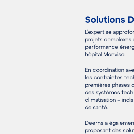
Solutions 
L’expertise approf
projets complexes a
performance énergét
hôpital Monviso.
En coordination ave
les contraintes tec
premières phases de
des systèmes techni
climatisation – in
de santé.
Deerns a également
proposant des solut