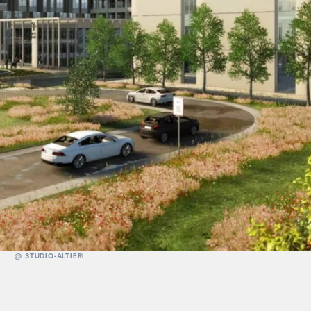
@ STUDIO-ALTIERI​