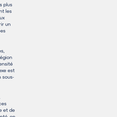
s plus
nt les
aux
rir un
ées
s,
région
densité
exe est
n sous-
.
ices
ve et de
anté, en