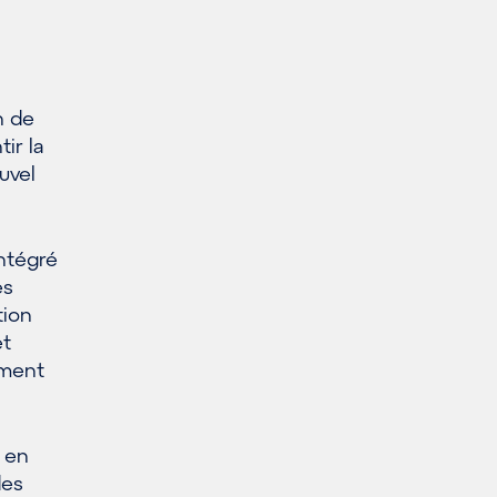
n de
ir la
uvel
intégré
es
tion
et
ement
 en
des