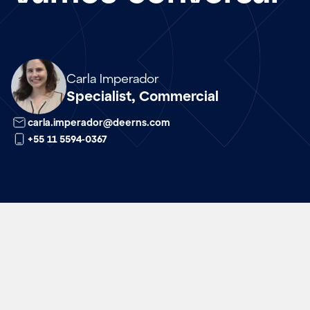
Array
Carla Imperador
Specialist, Commercial
carla.imperador@deerns.com
+55 11 5594-0367