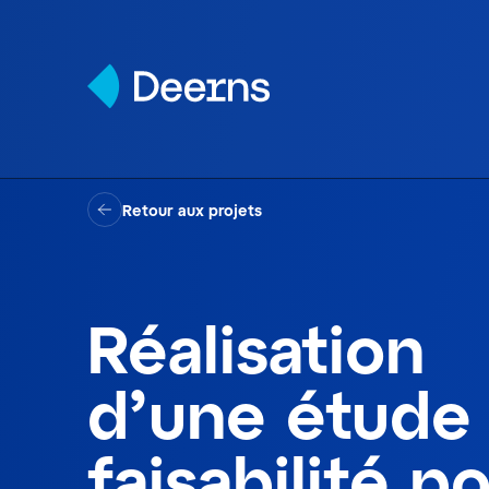
Skip to content
Retour aux projets
Réalisation
d’une étude
faisabilité p