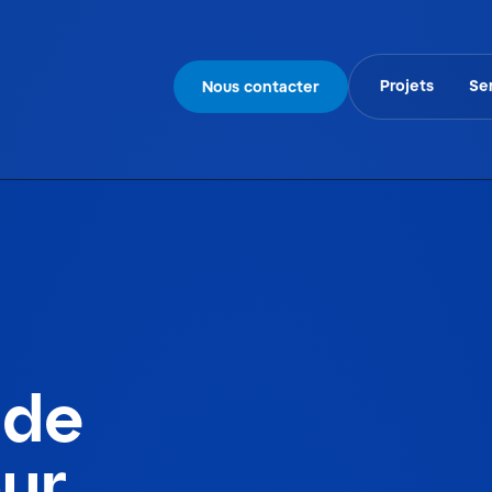
Projets
Se
Nous contacter
 de
our