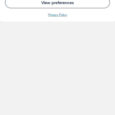
View preferences
Privacy Policy
INSIGHTS
Projetos
Ideias
Eventos
Notícias
Insights