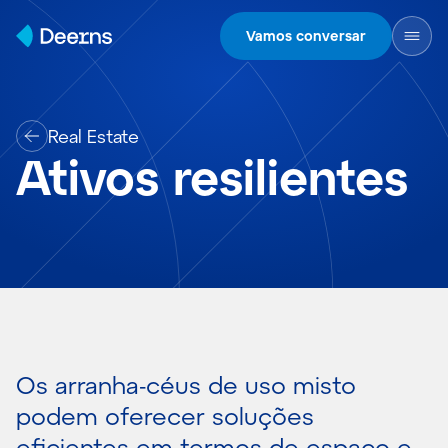
Skip to content
Vamos conversar
Real Estate
Ativos resilientes
Os arranha-céus de uso misto
podem oferecer soluções
eficientes em termos de espaço e