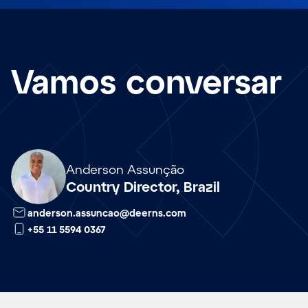
Vamos conversar
Array
Anderson Assunção
Country Director, Brazil
anderson.assuncao@deerns.com
+55 11 5594 0367