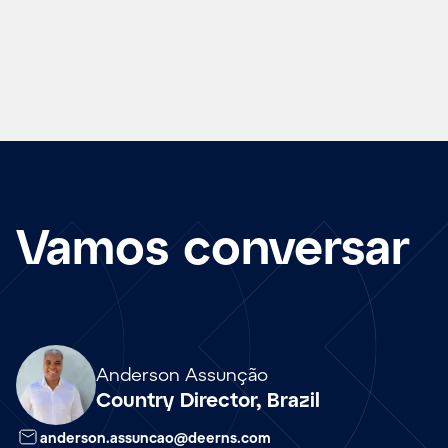
Vamos conversar
Array
Anderson Assunção
Country Director, Brazil
anderson.assuncao@deerns.com