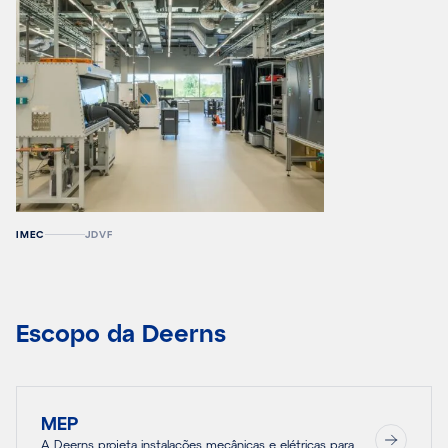
IMEC
JDVF
Escopo da Deerns
MEP
A Deerns projeta instalações mecânicas e elétricas para