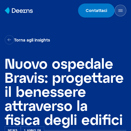
Skip to content
Contattaci
Torna agli insights
Nuovo ospedale
Bravis: progettare
il benessere
attraverso la
fisica degli edifici
NEWS
1 ANNO FA