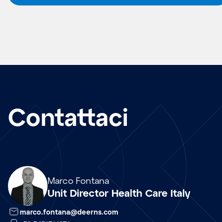
Contattaci
Array
Marco Fontana
Unit Director Health Care Italy
marco.fontana@deerns.com