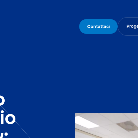
Proge
Contattaci
o
io
: