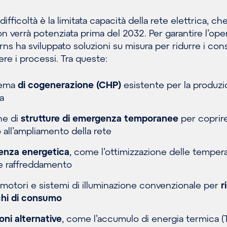
difficoltà è la limitata capacità della rete elettrica, ch
verrà potenziata prima del 2032. Per garantire l’oper
rns ha sviluppato soluzioni su misura per ridurre i co
e i processi. Tra queste:
stema
di cogenerazione (CHP)
esistente per la produz
a
ne di
strutture di emergenza temporanee
per coprire
 all’ampliamento della rete
ienza energetica
, come l’ottimizzazione delle tempera
e raffreddamento
 motori e sistemi di illuminazione convenzionale per
r
cchi di consumo
oni alternative
, come l’accumulo di energia termica (