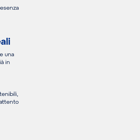
presenza
ali
ne una
ià in
enibili,
 attento
i