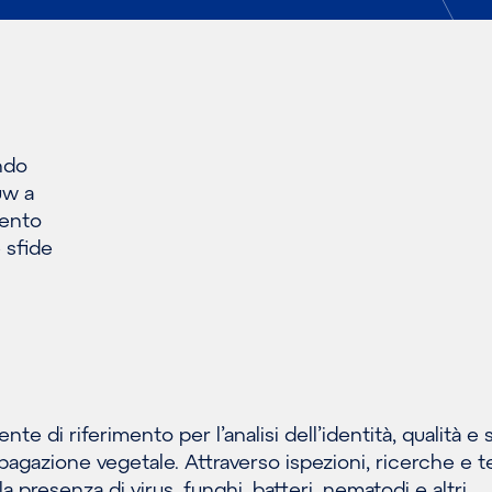
ndo
uw a
vento
 sfide
nte di riferimento per l’analisi dell’identità, qualità e 
pagazione vegetale. Attraverso ispezioni, ricerche e t
 la presenza di virus, funghi, batteri, nematodi e altri