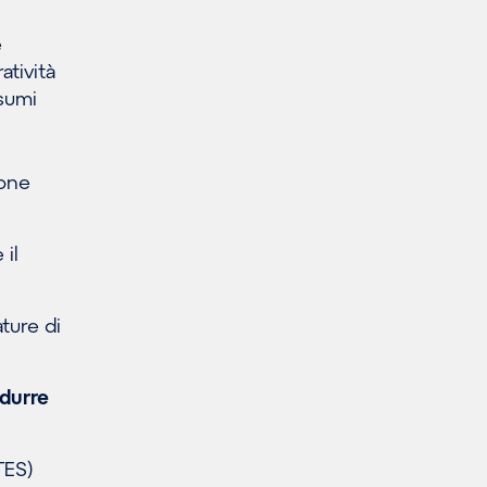
e
atività
nsumi
ione
 il
ture di
idurre
TES)