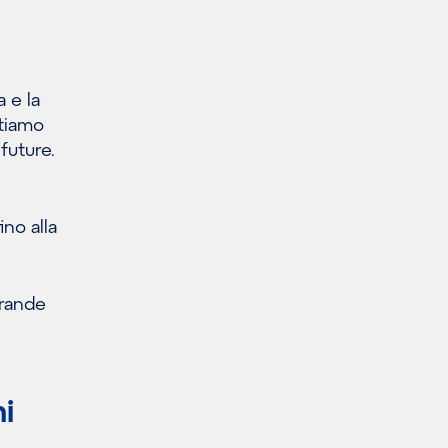
a e la
stiamo
future.
ino alla
grande
i