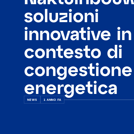
soluzioni
innovative in
contesto di
congestione
energetica
NEWS
1 ANNO FA