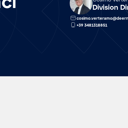
ci
Division D
cosimo.verteramo@deer
+39 3481318851