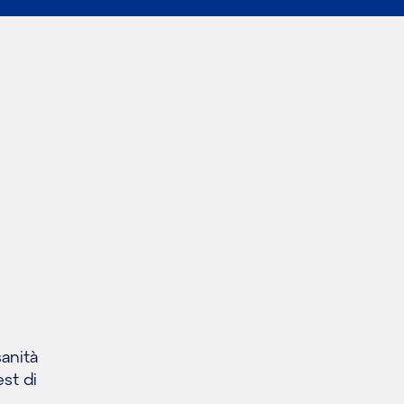
sanità
est di