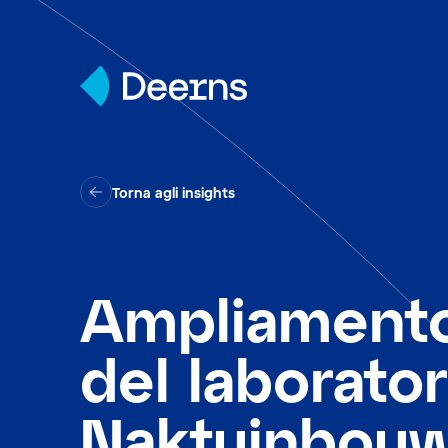
Skip to content
Torna agli insights
Ampliament
del laborator
Naktuinbouw