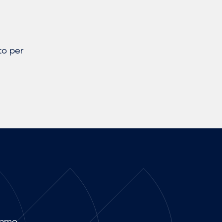
.
nto per
ramo