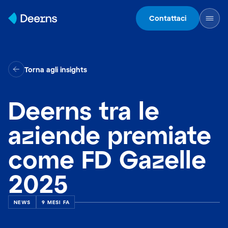
Skip to content
Contattaci
Torna agli insights
Deerns tra le
aziende premiate
come FD Gazelle
2025
NEWS
9 MESI FA