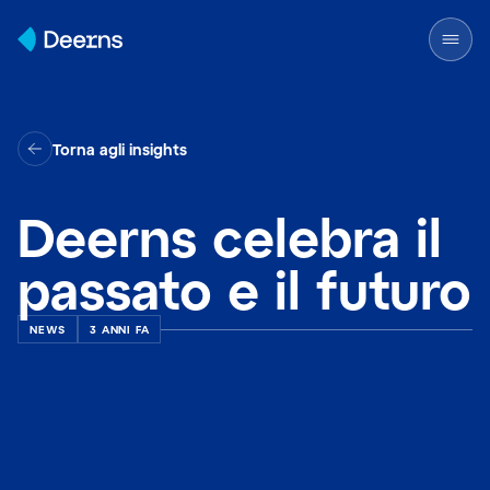
Skip to content
Torna agli insights
Deerns celebra il
passato e il futuro
NEWS
3 ANNI FA