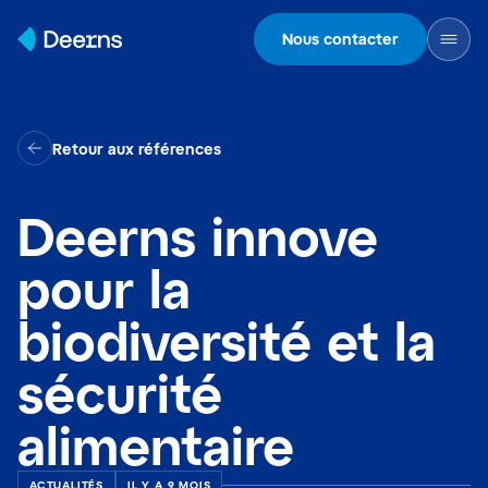
Skip to content
Nous contacter
Retour aux références
Deerns innove
pour la
biodiversité et la
sécurité
alimentaire
ACTUALITÉS
IL Y A 9 MOIS