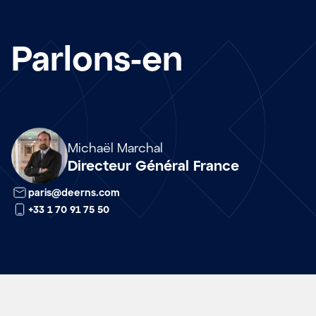
Parlons-en
Array
Michaël Marchal
Directeur Général France
paris@deerns.com
+33 1 70 91 75 50