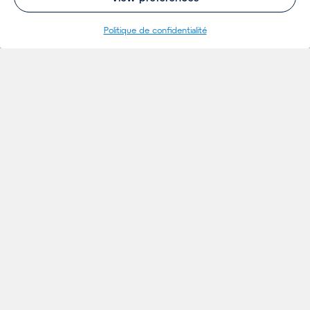
Politique de confidentialité
RÉFÉRENCES
Projets
& VISION
Ideés
Evénements
Actualités
Références & Vision